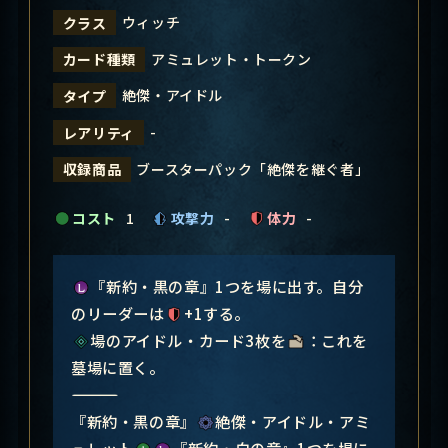
ウィッチ
クラス
アミュレット・トークン
カード種類
絶傑・アイドル
タイプ
-
レアリティ
ブースターパック「絶傑を継ぐ者」
収録商品
コスト
1
攻撃力
-
体力
-
『新約・黒の章』1つを場に出す。自分
のリーダーは
+1する。
場のアイドル・カード3枚を
：これを
墓場に置く。
―――――――――――――――
『新約・黒の章』
絶傑・アイドル・アミ
ュレット
『新約・白の章』1つを場に