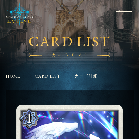
RULES
EVENT
SHOPS
FOR
APPLICATION
/ Q&A
BEGINNERS
CONTACT
CARD LIST
カードリスト
HOME
CARD LIST
カード詳細