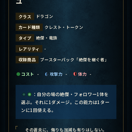
ユ
ドラゴン
クラス
クレスト・トークン
カード種類
絶傑・竜族
タイプ
-
レアリティ
ブースターパック「絶傑を継ぐ者」
収録商品
コスト
-
攻撃力
-
体力
-
：自分の場の絶傑・フォロワー1体を
選ぶ。それに1ダメージ。この能力は1ター
ンに1回使える。
その蒼炎に、侮りも加減も有りはしない。