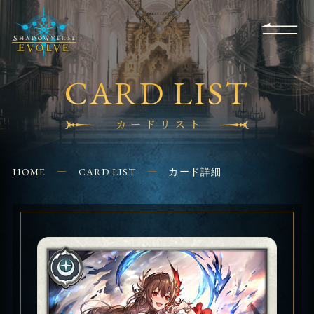
RULES
EVENT
SHOPS
FOR
APPLICATION
/ Q&A
BEGINNERS
CONTACT
CARD LIST
カードリスト
HOME
CARD LIST
カード詳細