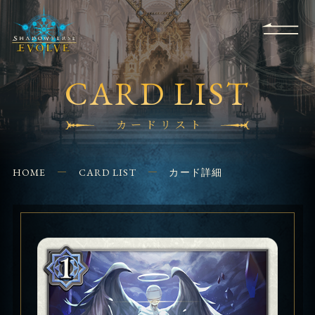
RULES
EVENT
SHOPS
FOR
APPLICATION
/ Q&A
BEGINNERS
CONTACT
CARD LIST
カードリスト
HOME
CARD LIST
カード詳細