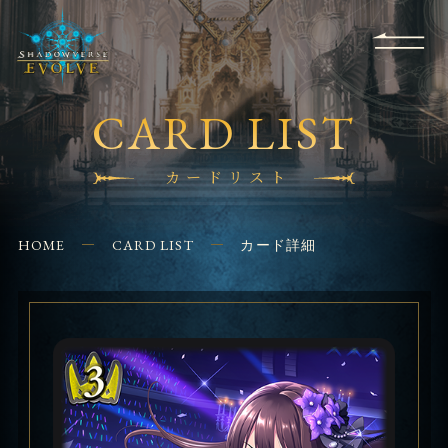
RULES
EVENT
SHOPS
FOR
APPLICATION
/ Q&A
BEGINNERS
CONTACT
CARD LIST
カードリスト
HOME
CARD LIST
カード詳細