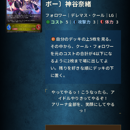
ボー〕神谷奈緒
フォロワー
デレマス・クール
LG
コスト
5
攻撃力
3
体力
3
自分のデッキの上5枚を見る。
その中から、クール・フォロワー
を元のコストの合計が4以下にな
るように2枚まで場に出してよ
い。残りを好きな順にデッキの下
に置く。
やってやるっ！こうなったら、ア
イドルやりきってやるぞ！
アリーナ全部を、笑顔にしてやる
っ！