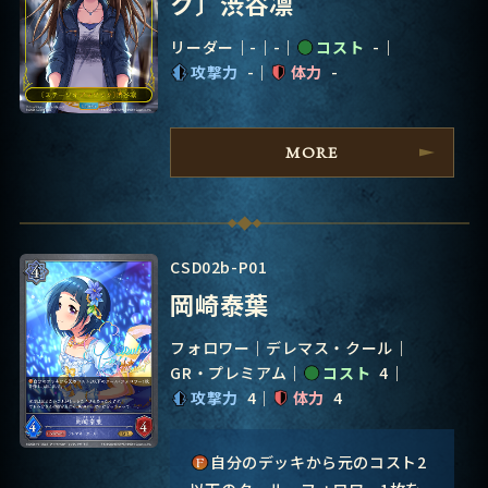
ク〕渋谷凛
リーダー
-
-
コスト
-
攻撃力
-
体力
-
MORE
CSD02b-P01
岡崎泰葉
フォロワー
デレマス・クール
GR・プレミアム
コスト
4
攻撃力
4
体力
4
自分のデッキから元のコスト2