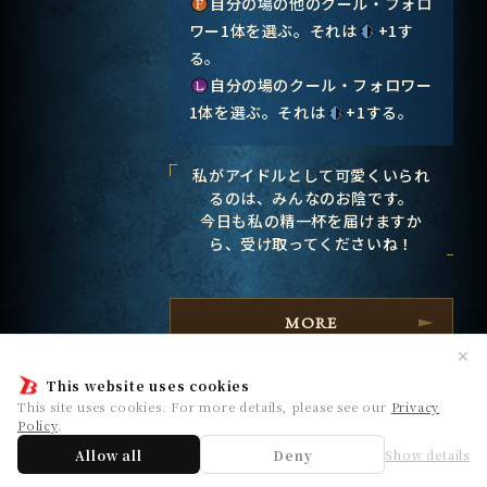
自分の場の他のクール・フォロ
ワー1体を選ぶ。それは
+1す
る。
自分の場のクール・フォロワー
1体を選ぶ。それは
+1する。
私がアイドルとして可愛くいられ
るのは、みんなのお陰です。
今日も私の精一杯を届けますか
ら、受け取ってくださいね！
MORE
✕
This website uses cookies
This site uses cookies. For more details, please see our
Privacy
Policy
.
CSD02b-P07
Allow all
Deny
Show details
水木聖來