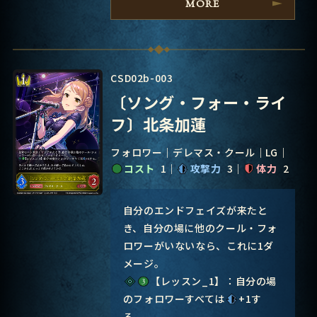
MORE
CSD02b-003
〔ソング・フォー・ライ
フ〕北条加蓮
フォロワー
デレマス・クール
LG
コスト
1
攻撃力
3
体力
2
自分のエンドフェイズが来たと
き、自分の場に他のクール・フォ
ロワーがいないなら、これに1ダ
メージ。
【レッスン_1】：自分の場
のフォロワーすべては
+1す
る。