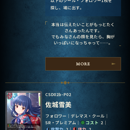
以下のクール・フォロワー1枚を
探し、場に出す。
本当は伝えたいことがもっとたく
さんあったんです。
でもみなさんの顔を見たら、胸が
いっぱいになっちゃって……。
MORE
CSD02b-P02
佐城雪美
フォロワー
デレマス・クール
SR・プレミアム
コスト
2
攻撃力
2
体力
2