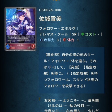
CSD02b-006
佐城雪美
フォロワー・エボルヴ
デレマス・クール
SR
コスト
-
攻撃力
3
体力
3
【進化時】自分の場の他のクー
ル・フォロワー1体を選ぶ。それ
は
+1して、【突進】【指定攻
撃】を持つ。（【指定攻撃】を持
つフォロワーは、スタンド状態の
フォロワーを攻撃できる）
お客様……ようこそ……。扉を開
けるのは……私の役目……。
今夜なら……心の扉も……少しだ