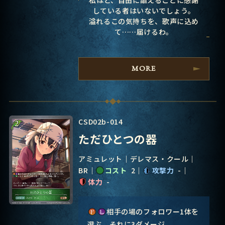
私ほど、自由に謳えることに感謝
している者はいないでしょう。
溢れるこの気持ちを、歌声に込め
て……届けるわ。
MORE
CSD02b-014
ただひとつの器
アミュレット
デレマス・クール
BR
コスト
2
攻撃力
-
体力
-
相手の場のフォロワー1体を
選ぶ。それに3ダメージ。