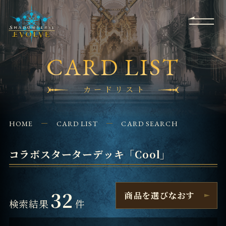
RULES
EVENT
SHOPS
FOR
APPLICATION
/ Q&A
BEGINNERS
CONTACT
CARD LIST
カードリスト
HOME
CARD LIST
CARD SEARCH
コラボスターターデッキ「Cool」
32
商品を選びなおす
検索結果
件