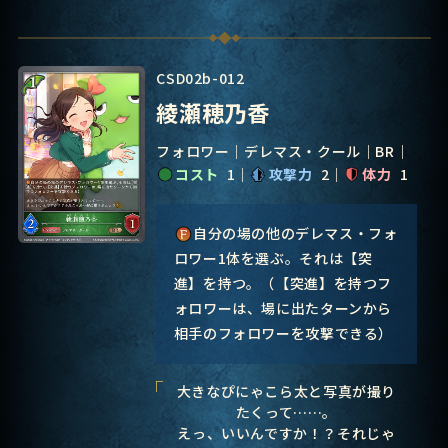
CSD02b-012
綾瀬穂乃香
フォロワー
デレマス・クール
BR
コスト
1
攻撃力
2
体力
1
自分の場の他のデレマス・フォ
ロワー1体を選ぶ。それは【突
進】を持つ。（【突進】を持つフ
ォロワーは、場に出たターンから
相手のフォロワーを攻撃できる）
大きなぴにゃこら太と写真が撮り
たくって……。
えっ、いいんですか！？それじゃ