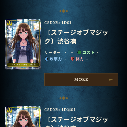
CSD02b-LD01
〔ステージオブマジッ
ク〕渋谷凛
リーダー
-
-
コスト
-
攻撃力
-
体力
-
MORE
CSD02b-LDⓈ01
〔ステージオブマジッ