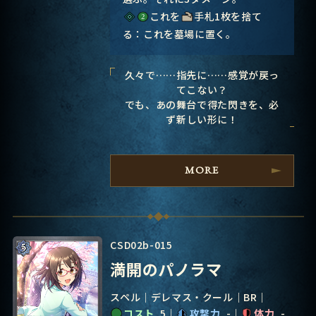
これを
手札1枚を捨て
る：これを墓場に置く。
久々で……指先に……感覚が戻っ
てこない？
でも、あの舞台で得た閃きを、必
ず新しい形に！
MORE
CSD02b-015
満開のパノラマ
スペル
デレマス・クール
BR
コスト
5
攻撃力
-
体力
-