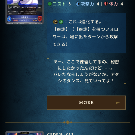
コスト
5
攻撃力
4
体力
4
：これは進化する。
【疾走】（【疾走】を持つフォロ
ワーは、場に出たターンから攻撃
できる）
あー、ここで練習してるの、秘密
にしたかったんだけど……。
バレたならしょうがないか。アタ
シのダンス、見ていってよ！
MORE
CSD02b-011