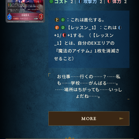
コスト
2
攻撃力
2
体力
2
：これは進化する。
【レッスン_1】：これは
+1/
+1する。（【レッスン
_1】とは、自分のEXエリアの
『魔法のアイテム』1枚を消滅さ
せること）
お仕事……行くの……？……私
も……学校……がんばる……。
……場所はちがっても……いっし
ょだね……。
MORE