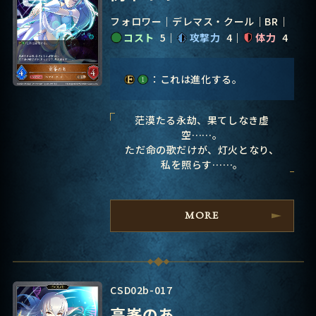
フォロワー
デレマス・クール
BR
コスト
5
攻撃力
4
体力
4
：これは進化する。
茫漠たる永劫、果てしなき虚
空……。
ただ命の歌だけが、灯火となり、
私を照らす……。
MORE
CSD02b-017
高峯のあ