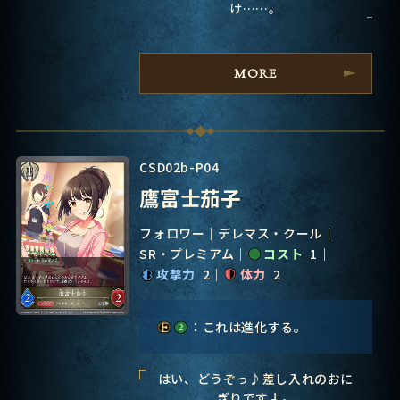
け……。
MORE
CSD02b-P04
鷹富士茄子
フォロワー
デレマス・クール
SR・プレミアム
コスト
1
攻撃力
2
体力
2
：これは進化する。
はい、どうぞっ♪差し入れのおに
ぎりですよ。