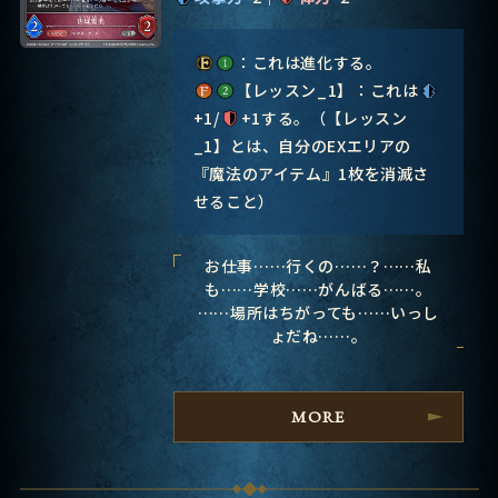
：これは進化する。
【レッスン_1】：これは
+1/
+1する。（【レッスン
_1】とは、自分のEXエリアの
『魔法のアイテム』1枚を消滅さ
せること）
お仕事……行くの……？……私
も……学校……がんばる……。
……場所はちがっても……いっし
ょだね……。
MORE