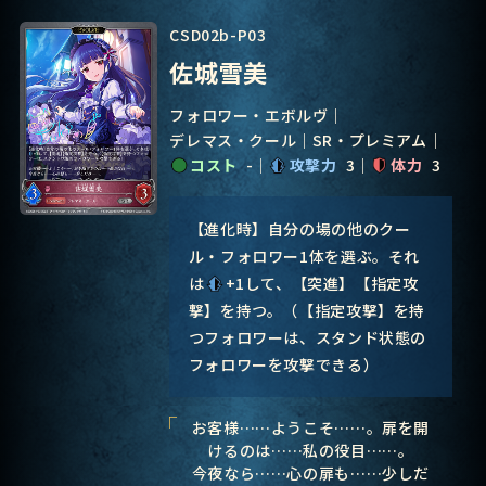
CSD02b-P03
佐城雪美
フォロワー・エボルヴ
デレマス・クール
SR・プレミアム
コスト
-
攻撃力
3
体力
3
【進化時】自分の場の他のクー
ル・フォロワー1体を選ぶ。それ
は
+1して、【突進】【指定攻
撃】を持つ。（【指定攻撃】を持
つフォロワーは、スタンド状態の
フォロワーを攻撃できる）
お客様……ようこそ……。扉を開
けるのは……私の役目……。
今夜なら……心の扉も……少しだ