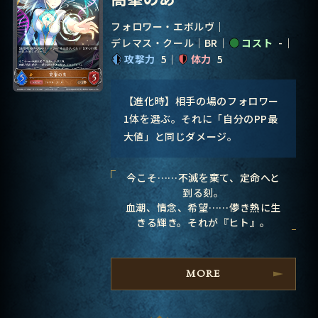
フォロワー・エボルヴ
デレマス・クール
BR
コスト
-
攻撃力
5
体力
5
【進化時】相手の場のフォロワー
1体を選ぶ。それに「自分のPP最
大値」と同じダメージ。
今こそ……不滅を棄て、定命へと
到る刻。
血潮、情念、希望……儚き熱に生
きる輝き。それが『ヒト』。
MORE