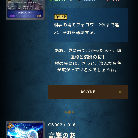
相手の場のフォロワー2体まで選
ぶ。それを破壊する。
ああ、見に来てよかったぁ～、眼
鏡橋と満開の桜！
橋の先には、きっと、澄んだ景色
が広がっているんでしょうね。
MORE
CSD02b-016
高峯のあ