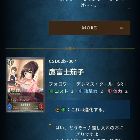
け……。
MORE
CSD02b-007
鷹富士茄子
フォロワー
デレマス・クール
SR
コスト
1
攻撃力
2
体力
2
：これは進化する。
はい、どうぞっ♪差し入れのおに
ぎりですよ。