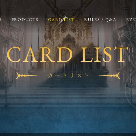
S
PRODUCTS
CARD LIST
RULES / Q&A
EVE
CARD LIST
カードリスト