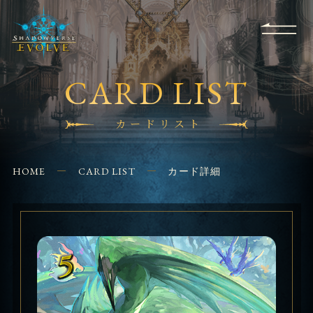
RULES
EVENT
SHOPS
FOR
APPLICATION
/ Q&A
BEGINNERS
CONTACT
CARD LIST
カードリスト
HOME
CARD LIST
カード詳細