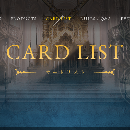
S
PRODUCTS
CARD LIST
RULES / Q&A
EVE
CARD LIST
カードリスト