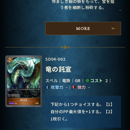
悍ましき鋼の顎をもって、宝を狙
う者を細断し粉砕する。
MORE
SD04-002
竜の託宣
スペル
竜族
GR
コスト
2
攻撃力
-
体力
-
下記から1つチョイスする。【1】
自分のPP最大値を+1する。【2】
1枚引く。