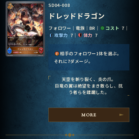
SD04-008
ドレッドドラゴン
フォロワー
竜族
BR
コスト
7
攻撃力
7
体力
7
相手のフォロワー1体を選ぶ。
それに7ダメージ。
天空を斬り裂く、炎の爪。
巨竜の翼は絶望をまき散らし、抗
う者らを蹂躙した。
MORE