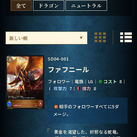
全て
ドラゴン
ニュートラル
SD04-001
ファフニール
フォロワー
竜族
LG
コスト
8
攻撃力
7
体力
8
相手のフォロワーすべてに5ダ
メージ。
黄金を渇望した、奸邪なる蛇竜。