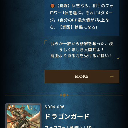
【覚醒】状態なら、相手のフォ
ロワー1体を選ぶ。それに4ダメー
ジ。(自分のPP最大値が7以上な
ら、【覚醒】状態になる)
我らが一族から棲家を奪った、浅
ましく卑しき人間共よ！
龍脈より滾る力を受けるが良い！
MORE
SD04-006
ドラゴンガード
フォロワー
竜使い
SR