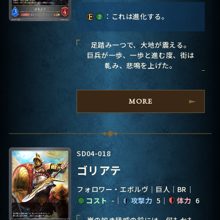
：これは進化する。
足踏み一つで、大地が震える。
巨兵が一歩、一歩と進む度、街は
軋み、悲鳴を上げた。
MORE
SD04-018
ゴリアテ
フォロワー・エボルヴ
巨人
BR
コスト
-
攻撃力
5
体力
6
嵐の如き猛威の前には、何もかも