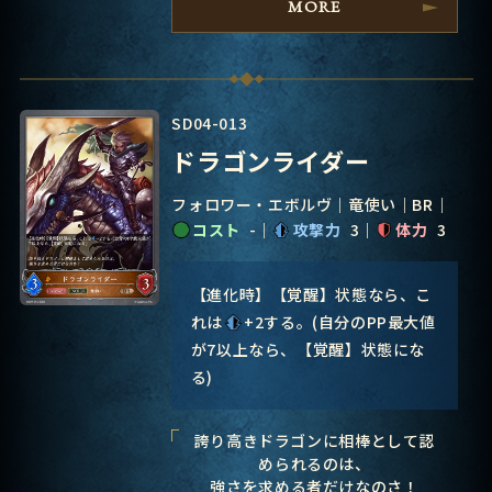
MORE
SD04-013
ドラゴンライダー
フォロワー・エボルヴ
竜使い
BR
コスト
-
攻撃力
3
体力
3
【進化時】【覚醒】状態なら、こ
れは
+2する。(自分のPP最大値
が7以上なら、【覚醒】状態にな
る)
誇り高きドラゴンに相棒として認
められるのは、
強さを求める者だけなのさ！