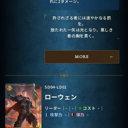
れに2ダメージ。
許されざる者には速やかなる罰
を。
放たれた一矢は光となり、悪しき
者の胸を貫く。
MORE
SD04-LD01
ローウェン
リーダー
-
-
コスト
-
攻撃力
-
体力
-