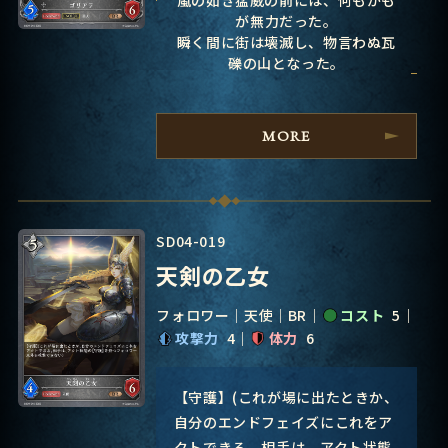
が無力だった。
瞬く間に街は壊滅し、物言わぬ瓦
礫の山となった。
MORE
SD04-019
天剣の乙女
フォロワー
天使
BR
コスト
5
攻撃力
4
体力
6
【守護】(これが場に出たときか、
自分のエンドフェイズにこれをア
クトできる。相手は、アクト状態