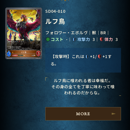
SD04-010
ルフ鳥
フォロワー・エボルヴ
獣
BR
コスト
-
攻撃力
3
体力
3
【攻撃時】これは
+1/
+1す
る。
ルフ鳥に喰われる者は幸福だ。
その身の全てを丁寧に味わって喰
われるのだからな。
MORE