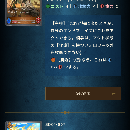
コスト
4
攻撃力
4
体力
5
【守護】(これが場に出たときか、
自分のエンドフェイズにこれをア
クトできる。相手は、アクト状態
の【守護】を持つフォロワー以外
を攻撃できない)
【覚醒】状態なら、これは
+2/
+2する。
MORE
SD04-007