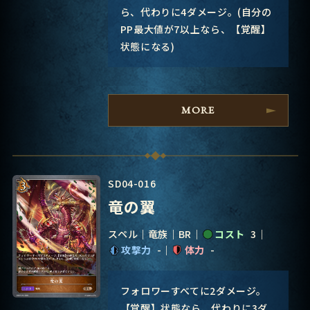
ら、代わりに4ダメージ。(自分の
PP最大値が7以上なら、【覚醒】
状態になる)
MORE
SD04-016
竜の翼
スペル
竜族
BR
コスト
3
攻撃力
-
体力
-
フォロワーすべてに2ダメージ。
【覚醒】状態なら、代わりに3ダ