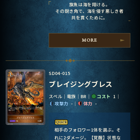
旗魚は海を翔ける。
その鋭き角で、海を侵す悪しき者
共を貫くために。
MORE
SD04-015
ブレイジングブレス
スペル
竜族
BR
コスト
1
攻撃力
-
体力
-
相手のフォロワー1体を選ぶ。そ
れに2ダメージ。【覚醒】状態な