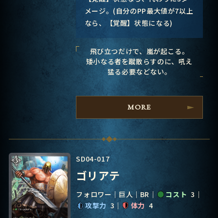
メージ。(自分のPP最大値が7以上
なら、【覚醒】状態になる)
飛び立つだけで、嵐が起こる。
矮小なる者を蹴散らすのに、吼え
猛る必要などない。
MORE
SD04-017
ゴリアテ
フォロワー
巨人
BR
コスト
3
攻撃力
3
体力
4