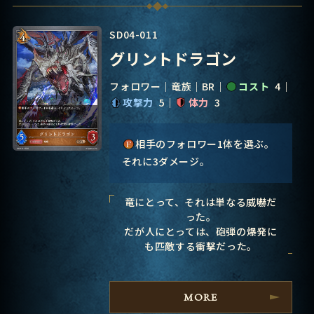
SD04-011
グリントドラゴン
フォロワー
竜族
BR
コスト
4
攻撃力
5
体力
3
相手のフォロワー1体を選ぶ。
それに3ダメージ。
竜にとって、それは単なる威嚇だ
った。
だが人にとっては、砲弾の爆発に
も匹敵する衝撃だった。
MORE