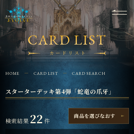
RULES
EVENT
SHOPS
FOR
APPLICATION
/ Q&A
BEGINNERS
CONTACT
CARD LIST
カードリスト
HOME
CARD LIST
CARD SEARCH
スターターデッキ第4弾「蛇竜の爪牙」
22
商品を選びなおす
検索結果
件