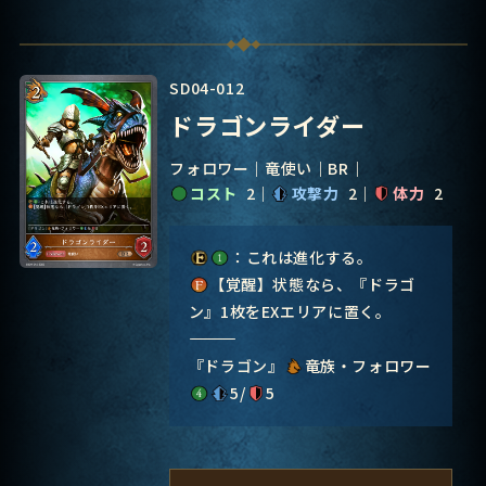
SD04-012
ドラゴンライダー
フォロワー
竜使い
BR
コスト
2
攻撃力
2
体力
2
：これは進化する。
【覚醒】状態なら、『ドラゴ
ン』1枚をEXエリアに置く。
―――――――――――――――
『ドラゴン』
竜族・フォロワー
5/
5