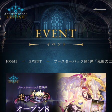
RULES
EVENT
SHOPS
FOR
APPLICATION
/ Q&A
BEGINNERS
CONTACT
EVENT
イベント
HOME
EVENT
ブースターパック第9弾「光影の二