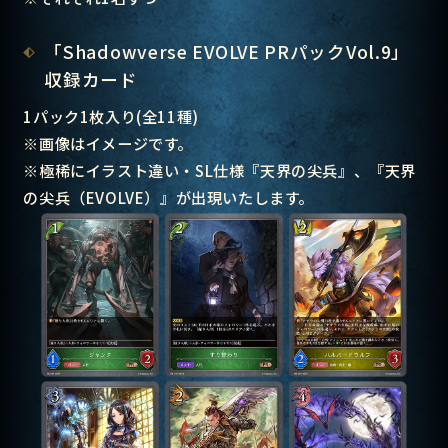
「Shadowverse EVOLVE PRパックVol.9
」
収録カード
1パック1枚入り(全11種)
※画像はイメージです。
※極稀にイラスト違い・SL仕様『天界の尖兵』、『天界
の尖兵（EVOLVE）』が出現いたします。