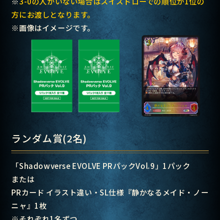
※
3-0の人がいない場合はスイスドローでの順位が1位の
方にお渡しとなります。
※画像はイメージです。
ランダム賞(2名)
「Shadowverse EVOLVE PRパックVol.9」1パック
または
PRカード イラスト違い・SL仕様『静かなるメイド・ノー
ニャ』1枚
※それぞれ1名ずつ