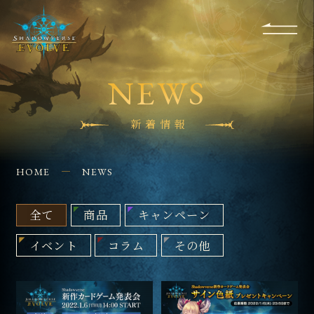
RULES
EVENT
SHOPS
FOR
APPLICATION
/ Q&A
BEGINNERS
CONTACT
NEWS
新着情報
HOME
NEWS
全て
商品
キャンペーン
イベント
コラム
その他