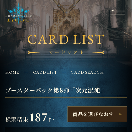
RULES
EVENT
SHOPS
FOR
APPLICATION
/ Q&A
BEGINNERS
CONTACT
CARD LIST
カードリスト
HOME
CARD LIST
CARD SEARCH
ブースターパック第8弾「次元混沌」
187
商品を選びなおす
検索結果
件