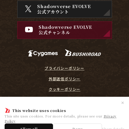
Shadowverse EVOLVE
公式アカウント
Shadowverse EVOLVE
公式チャンネル
プライバシーポリシー
外部送信ポリシー
クッキーポリシー
『Shadowverse EVOLVE』に関するガイドライン
✕
プレイヤーリスペクト宣言
This website uses cookies
This site uses cookies. For more details, please see our
Privacy
Policy
.
© Cygames, Inc. ©Bushiroad
Allow all
Deny
Show details