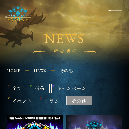
RULES
EVENT
SHOPS
FOR
APPLICATION
/ Q&A
BEGINNERS
CONTACT
NEWS
新着情報
HOME
NEWS
その他
全て
商品
キャンペーン
イベント
コラム
その他